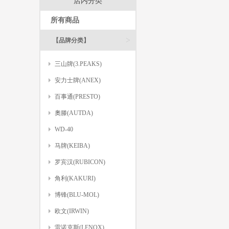
店内分类
所有商品
>
【品牌分类】
三山牌(3.PEAKS)
安力士牌(ANEX)
百事通(PRESTO)
奧滕(AUTDA)
WD-40
马牌(KEIBA)
罗宾汉(RUBICON)
角利(KAKURI)
博锋(BLU-MOL)
欧文(IRWIN)
雷诺克斯(LENOX)