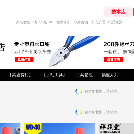
家装智能
满199减100
健康守护
中外美酒
个人护理
纸品家清
【高級剪鉗】
【手动工具】
工具箱包
插座系列
努力加载中，请稍后...
努力加载中，请稍后...