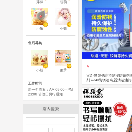
萍萍
萌萌
小敏
小茹
售后导购
￥
小新
萧萧
WD-40 除锈润滑除湿防锈剂
剂 wd40防锈油 电器清洁油
工作时间
效型高效白锂润滑脂 360ml
周一至周五：AM 09:00 - PM
立即购买
关注
23:00 节假日另行通知
店内搜索