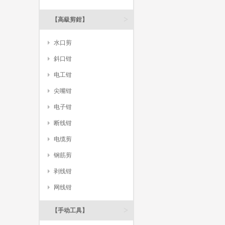
>
【高級剪鉗】
水口剪
斜口钳
电工钳
尖嘴钳
电子钳
断线钳
电缆剪
钢筋剪
剥线钳
网线钳
>
【手动工具】