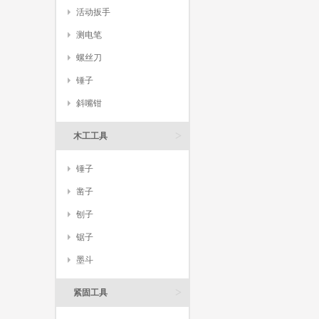
活动扳手
测电笔
螺丝刀
锤子
斜嘴钳
>
木工工具
锤子
凿子
刨子
锯子
墨斗
>
紧固工具