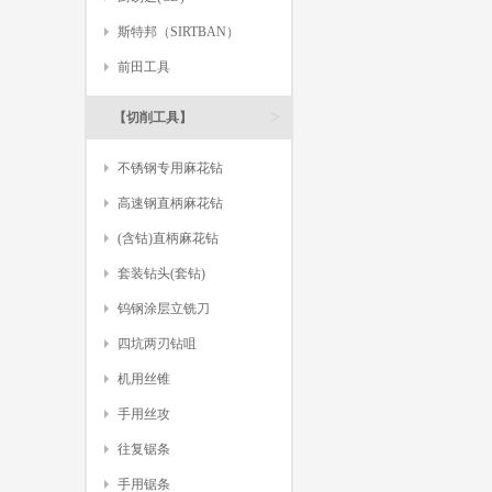
斯特邦（SIRTBAN）
前田工具
>
【切削工具】
不锈钢专用麻花钻
高速钢直柄麻花钻
(含钴)直柄麻花钻
套装钻头(套钻)
钨钢涂层立铣刀
四坑两刃钻咀
机用丝锥
手用丝攻
往复锯条
手用锯条