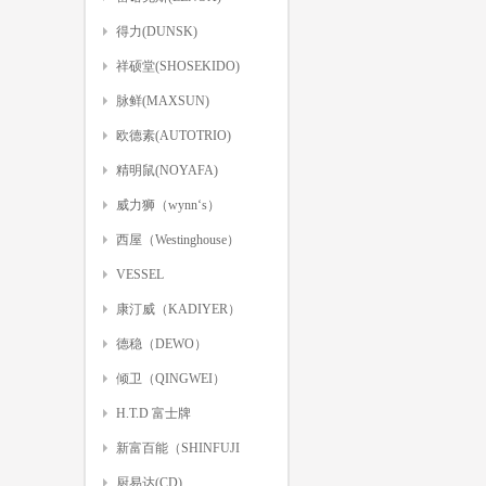
得力(DUNSK)
祥硕堂(SHOSEKIDO)
脉鲜(MAXSUN)
欧德素(AUTOTRIO)
精明鼠(NOYAFA)
威力狮（wynn‘s）
西屋（Westinghouse）
VESSEL
康汀威（KADIYER）
德稳（DEWO）
倾卫（QINGWEI）
H.T.D 富士牌
新富百能（SHINFUJI
BURNER）
厨易达(CD)