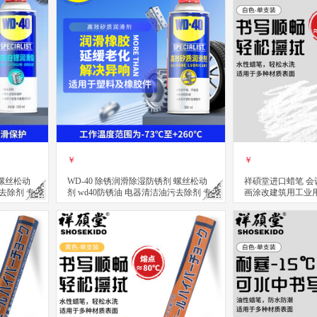
￥
￥
 螺丝松动
WD-40 除锈润滑除湿防锈剂 螺丝松动
祥碩堂进口蜡笔 会
污去除剂 专
剂 wd40防锈油 电器清洁油污去除剂 专
画涂改建筑用工业
效型高效矽质润滑剂 360ml
擦 110mmX14mm
立即购买
立即购买
关注