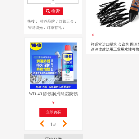
-
搜索
热搜：
推荐品牌
/
灯饰五金
/
智能调光
/
订单有礼
/
安装服务
/
￥
祥碩堂进口蜡笔 会议笔 图画
画涂改建筑用工业用水性可擦
擦 110mmX14mm 黑色(单支
立即购买
关注
WD-40 除锈润滑除湿防锈剂 螺丝松动剂 wd40防锈油 电
WD-40 除锈润滑除湿防锈剂
￥
￥
立即购买
立即购买
1
/8