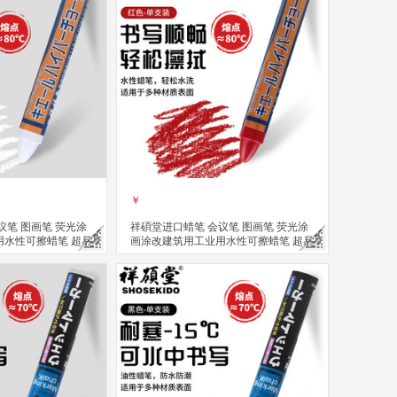
￥
议笔 图画笔 荧光涂
祥碩堂进口蜡笔 会议笔 图画笔 荧光涂
用水性可擦蜡笔 超易
画涂改建筑用工业用水性可擦蜡笔 超易
 白色(单支装）
擦 110mmX14mm 赤红色(单支装）
立即购买
关注
关注